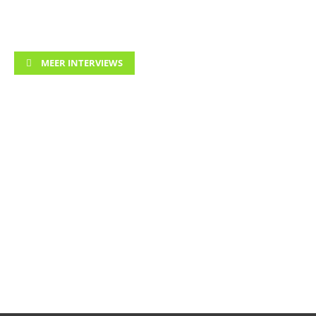
MEER INTERVIEWS
DE MENING VAN...
Lees interviews met mensen uit de praktijk
.