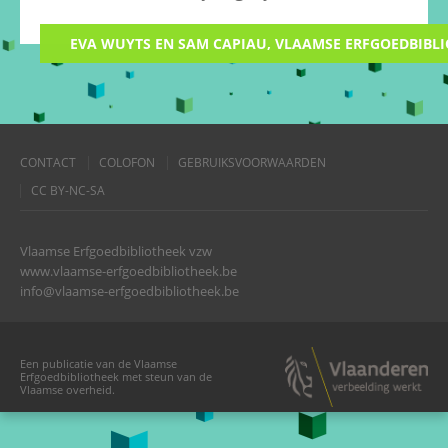
EVA WUYTS EN SAM CAPIAU, VLAAMSE ERFGOEDBIBL
CONTACT
COLOFON
GEBRUIKSVOORWAARDEN
CC BY-NC-SA
Vlaamse Erfgoedbibliotheek vzw
www.vlaamse-erfgoedbibliotheek.be
info@vlaamse-erfgoedbibliotheek.be
Een publicatie van de Vlaamse
Erfgoedbibliotheek met steun van de
Vlaamse overheid.