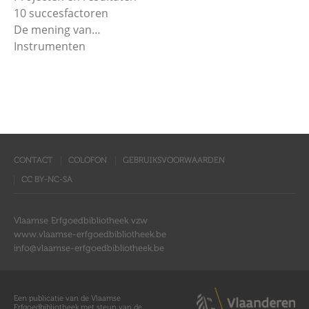
10 succesfactoren
De mening van…
Instrumenten
CONTACT
COLOFON
GEBRUIKSVOORWAARDEN
CC BY-NC-SA
Vlaamse Erfgoedbibliotheek vzw
www.vlaamse-erfgoedbibliotheek.be
info@vlaamse-erfgoedbibliotheek.be
Een publicatie van de Vlaamse
Erfgoedbibliotheek met steun van de